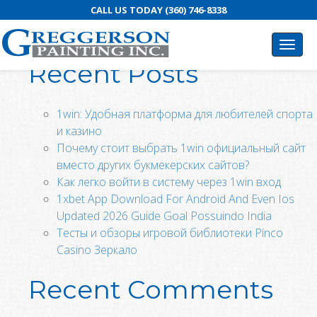
CALL US TODAY (360) 746-8338
Search
for:
Toggl
navig
Recent Posts
1win: Удобная платформа для любителей спорта
и казино
Почему стоит выбрать 1win официальный сайт
вместо других букмекерских сайтов?
Как легко войти в систему через 1win вход
1xbet App Download For Android And Even Ios
Updated 2026 Guide Goal Possuindo India
Тесты и обзоры игровой библиотеки Pinco
Casino Зеркало
Recent Comments