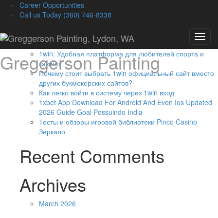
Career Opportunities
Search for:
Call us Today (360) 746-8338
Recent Posts
Toggl
navig
1win: Удобная платформа для любителей спорта и
Greggerson Painting
казино
Почему стоит выбрать 1win официальный сайт вместо
других букмекерских сайтов?
Как легко войти в систему через 1win вход
1xbet App Download For Android And Even Ios Updated
2026 Guide Goal Possuindo India
Тесты и обзоры игровой библиотеки Pinco Casino
Зеркало
Recent Comments
Archives
March 2026