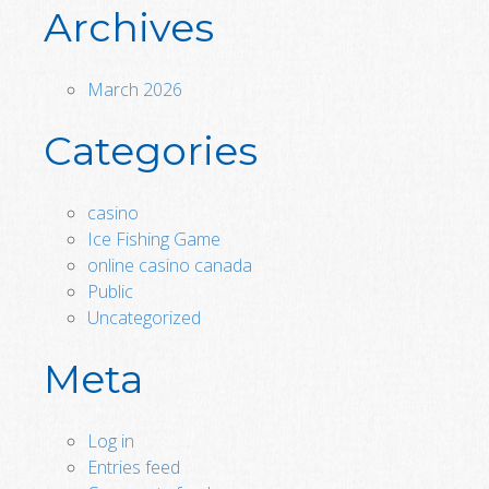
Archives
March 2026
Categories
casino
Ice Fishing Game
online casino canada
Public
Uncategorized
Meta
Log in
Entries feed