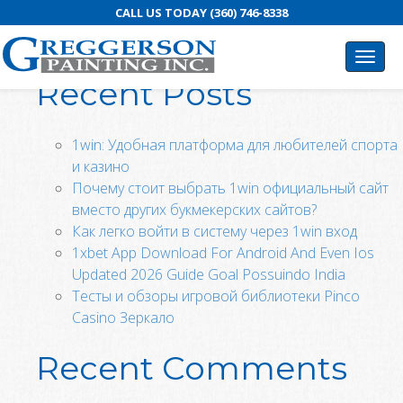
CALL US TODAY (360) 746-8338
Search
for:
Toggl
navig
Recent Posts
1win: Удобная платформа для любителей спорта
и казино
Почему стоит выбрать 1win официальный сайт
вместо других букмекерских сайтов?
Как легко войти в систему через 1win вход
1xbet App Download For Android And Even Ios
Updated 2026 Guide Goal Possuindo India
Тесты и обзоры игровой библиотеки Pinco
Casino Зеркало
Recent Comments