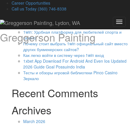
Search
Career Opportunities
for:
Call us Today (360) 746-8338
Recent Posts
Toggl
navig
1win: Удобная платформа для любителей спорта и
Greggerson Painting
казино
Почему стоит выбрать 1win официальный сайт вместо
других букмекерских сайтов?
Как легко войти в систему через 1win вход
1xbet App Download For Android And Even Ios Updated
2026 Guide Goal Possuindo India
Тесты и обзоры игровой библиотеки Pinco Casino
Зеркало
Recent Comments
Archives
March 2026